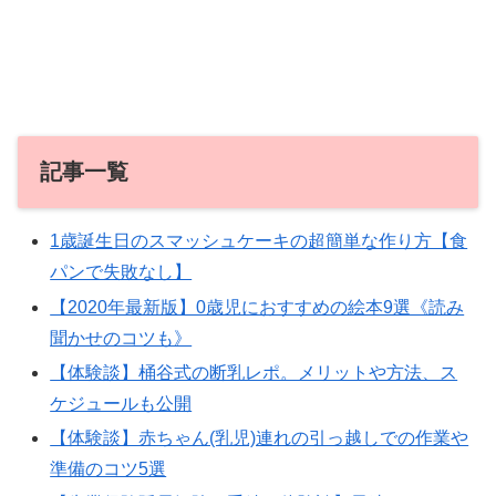
記事一覧
1歳誕生日のスマッシュケーキの超簡単な作り方【食
パンで失敗なし】
【2020年最新版】0歳児におすすめの絵本9選《読み
聞かせのコツも》
【体験談】桶谷式の断乳レポ。メリットや方法、ス
ケジュールも公開
【体験談】赤ちゃん(乳児)連れの引っ越しでの作業や
準備のコツ5選