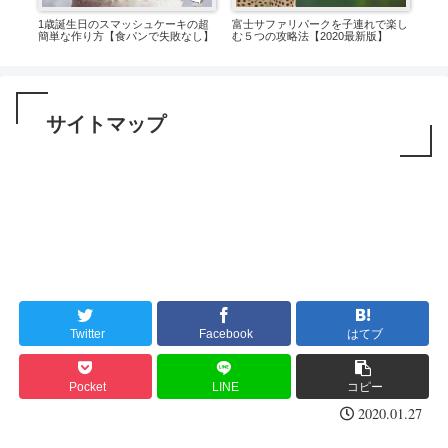
ゃん
1歳誕生日のスマッシュケーキの超
富士サファリパークを子連れで楽し
【失
簡単な作り方【食パンで失敗なし】
む５つの攻略法【2020最新版】
談】
る？
サイトマップ
Twitter
Facebook
はてブ
Pocket
LINE
コピー
2020.01.27