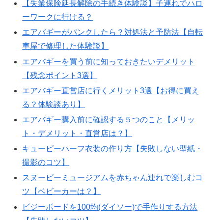
【失業保険延長解除の手続き体験談】子連れでハロ
ーワークに行ける？
エアバギーがパンクしたら？対処法と予防法【自転
車屋で修理した体験談】
エアバギーを買う前に知っておきたいデメリット
【残念ポイント3選】
エアバギー直営店に行くメリット3選【お得に買え
る？体験談あり】
エアバギー購入前に確認する５つのこと【メリッ
ト・デメリット・直営店は？】
キューピーハーフ衣装の作り方【失敗しない型紙・
撮影のコツ】
スヌーピーミュージアムを赤ちゃん連れで楽しむコ
ツ【ベビーカーは？】
ビジーボードを100均(ダイソー)で手作りする方法