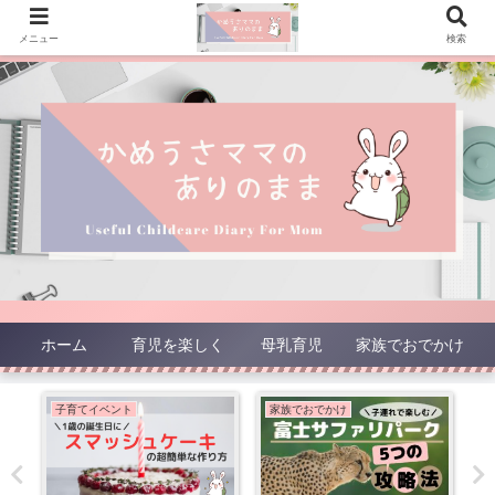
メニュー
検索
ホーム
育児を楽しく
母乳育児
家族でおでかけ
子育てイベント
家族でおでかけ
子