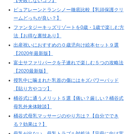
【失敗しないコツ】
ピュアレーンとランシノー徹底比較【乳頭保護クリ
ームどっちが良い？】
ファンタジーキッズリゾートを0歳・1歳で楽しむ方
法【お得な裏技あり】
出産祝いにおすすめの０歳児向け絵本セット９選
【2020年最新版】
富士サファリパークを子連れで楽しむ５つの攻略法
【2020最新版】
授乳中に噛まれた乳首の傷にはキズパワーパッド
【貼り方やコツ】
桶谷式に通うメリット５選【痛い？厳しい？桶谷式
母乳外来体験談】
桶谷式母乳マッサージのやり方は？【自分ででき
る？効果は？】
母乳が出ない、母乳トラブル対処法【完母に向け実