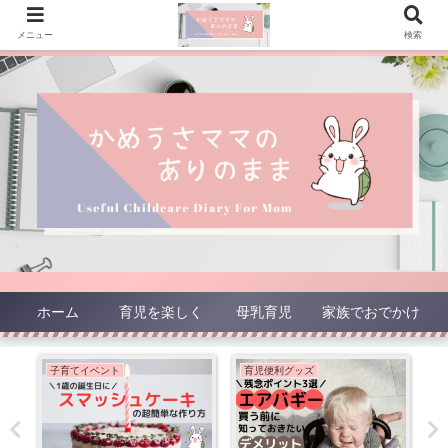
メニュー
検索
ホーム
育児を楽しく
母乳育児
家族でおでかけ
子育てイベント
育児便利グッズ
家