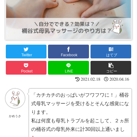
Twitter
Facebook
はてブ
Pocket
LINE
コピー
2021.02.18
2020.04.16
「カチカチのおっぱいがフワフワに！」桶谷
式母乳マッサージを受けるとそんな感覚にな
ります。
かめうさ
私は何度も母乳トラブルを起こして、２ヵ所
の桶谷式の母乳外来に計30回以上通いまし