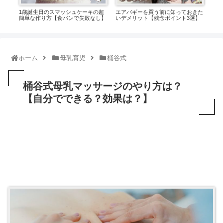
楽し
1歳誕生日のスマッシュケーキの超
エアバギーを買う前に知っておきた
スヌ
簡単な作り方【食パンで失敗なし】
いデメリット【残念ポイント3選】
連れ
は？
ホーム
母乳育児
桶谷式
桶谷式母乳マッサージのやり方は？
【自分でできる？効果は？】