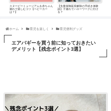
0
スヌーピーミュージアムを赤ちゃん
【失業保険延長解除の手続き体験
ビジ
裏技
連れで楽しむコツ【ベビーカー
談】子連れでハローワークに行け
手作
は？】
る？
ホーム
育児を楽しく
育児便利グッズ
エアバギーを買う前に知っておきたい
デメリット【残念ポイント3選】