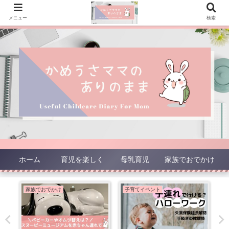
メニュー
検索
ホーム
育児を楽しく
母乳育児
家族でおでかけ
家族でおでかけ
子育てイベント
お