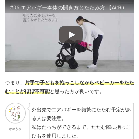
#06 エアバギー本体の開き方とたたみ方 【AirBuggy公式】
つまり、
片手で子どもを抱っこしながらベビーカーをたた
むことがほぼ不可能
と思った方が良いです。
外出先でエアバギーを頻繁にたたむ予定があ
る人は要注意。
私はたっちができるまで、たたむ際に抱っこ
かめうさ
ひもを使用しました。