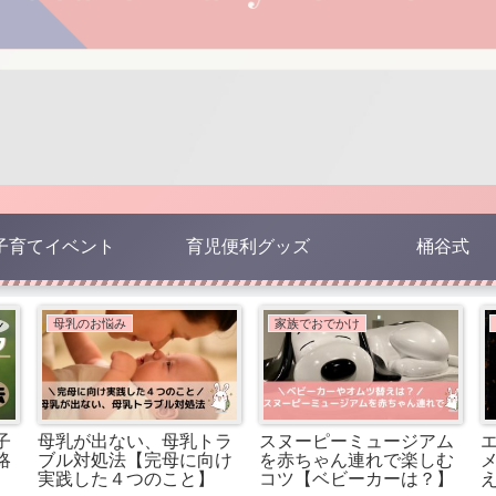
子育てイベント
育児便利グッズ
桶谷式
母乳のお悩み
家族でおでかけ
子
母乳が出ない、母乳トラ
スヌーピーミュージアム
略
ブル対処法【完母に向け
を赤ちゃん連れで楽しむ
実践した４つのこと】
コツ【ベビーカーは？】