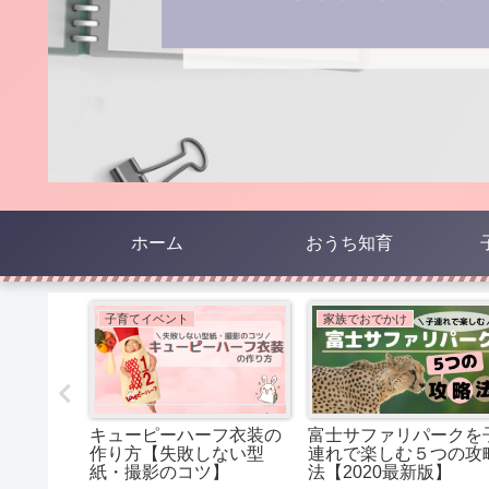
ホーム
おうち知育
子育てイベント
家族でおでかけ
ンクした
キューピーハーフ衣装の
富士サファリパークを
防法【自
作り方【失敗しない型
連れで楽しむ５つの攻
た体験
紙・撮影のコツ】
法【2020最新版】