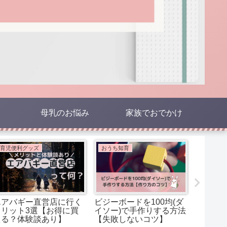
母乳のお悩み
家族でおでかけ
育児便利グッズ
おうち知育
子育てイ
エアバギー直営店に行く
ビジーボードを100均(ダ
【失業
メリット3選【お得に買
イソー)で手作りする方法
続き体
える？体験談あり】
【失敗しないコツ】
ローワ